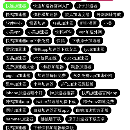
快连加速器
快连加速器官网入口
原子加速器
快鸭加速器
快柠檬加速器
旋风加速度器
外网网址导航
软件中心
雷霆加速
狂飙加速器
哔咔漫画
小美
小美vpn
小美加速器
快鸭VPN
vqn加速外网
快鸭加速器app下载免费
快鸭
下载原子加速器
雷霆加器速
快鸭app加速器下载安卓
fy66加速器
安易加速器
xfcc旋风加速
quickq加速器
免费加速器大全
v蚂蚁加速器
狗急加速器
pigcha加速器
加速器每日免费
永久免费vqn加速外网
黑牛加速器
小鸟加速器
起飞加速器最新版
iphone加速器哪个好
jm加速器推荐
快鸭加速器官网app
冲鸭加速app
twitter加速器免费下载
梯子npv加速免费
啊哈加速器
白鲸加速器正版app
白鲸加速官方正版
hammer加速器
佛跳墙下载
原子加速器下载安卓
快鸭加速器
下载快鸭加速器最新版