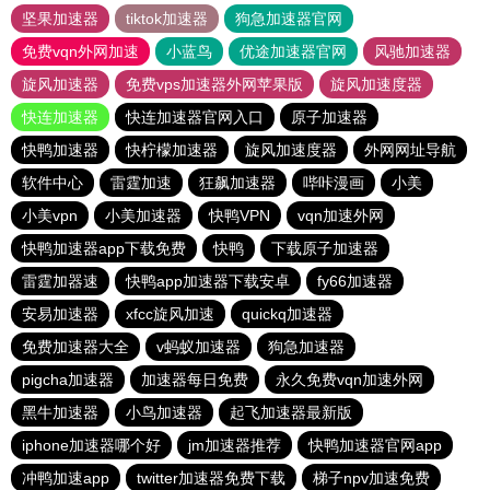
坚果加速器
tiktok加速器
狗急加速器官网
免费vqn外网加速
小蓝鸟
优途加速器官网
风驰加速器
旋风加速器
免费vps加速器外网苹果版
旋风加速度器
快连加速器
快连加速器官网入口
原子加速器
快鸭加速器
快柠檬加速器
旋风加速度器
外网网址导航
软件中心
雷霆加速
狂飙加速器
哔咔漫画
小美
小美vpn
小美加速器
快鸭VPN
vqn加速外网
快鸭加速器app下载免费
快鸭
下载原子加速器
雷霆加器速
快鸭app加速器下载安卓
fy66加速器
安易加速器
xfcc旋风加速
quickq加速器
免费加速器大全
v蚂蚁加速器
狗急加速器
pigcha加速器
加速器每日免费
永久免费vqn加速外网
黑牛加速器
小鸟加速器
起飞加速器最新版
iphone加速器哪个好
jm加速器推荐
快鸭加速器官网app
冲鸭加速app
twitter加速器免费下载
梯子npv加速免费