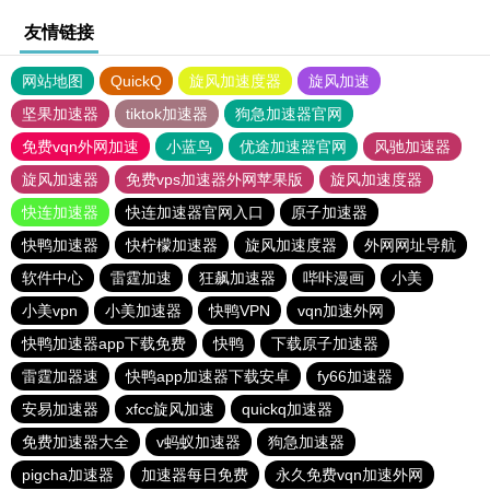
友情链接
网站地图
QuickQ
旋风加速度器
旋风加速
坚果加速器
tiktok加速器
狗急加速器官网
免费vqn外网加速
小蓝鸟
优途加速器官网
风驰加速器
旋风加速器
免费vps加速器外网苹果版
旋风加速度器
快连加速器
快连加速器官网入口
原子加速器
快鸭加速器
快柠檬加速器
旋风加速度器
外网网址导航
软件中心
雷霆加速
狂飙加速器
哔咔漫画
小美
小美vpn
小美加速器
快鸭VPN
vqn加速外网
快鸭加速器app下载免费
快鸭
下载原子加速器
雷霆加器速
快鸭app加速器下载安卓
fy66加速器
安易加速器
xfcc旋风加速
quickq加速器
免费加速器大全
v蚂蚁加速器
狗急加速器
pigcha加速器
加速器每日免费
永久免费vqn加速外网