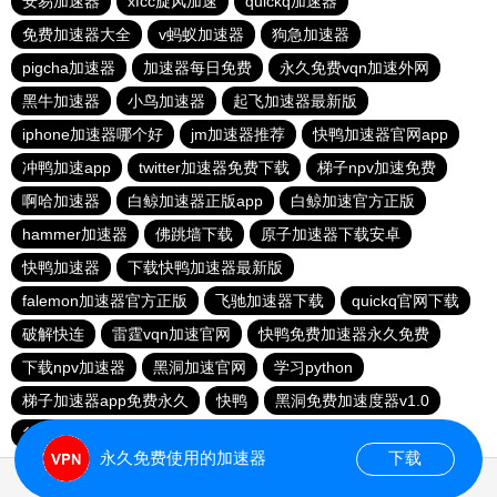
安易加速器
xfcc旋风加速
quickq加速器
免费加速器大全
v蚂蚁加速器
狗急加速器
pigcha加速器
加速器每日免费
永久免费vqn加速外网
黑牛加速器
小鸟加速器
起飞加速器最新版
iphone加速器哪个好
jm加速器推荐
快鸭加速器官网app
冲鸭加速app
twitter加速器免费下载
梯子npv加速免费
啊哈加速器
白鲸加速器正版app
白鲸加速官方正版
hammer加速器
佛跳墙下载
原子加速器下载安卓
快鸭加速器
下载快鸭加速器最新版
falemon加速器官方正版
飞驰加速器下载
quickq官网下载
破解快连
雷霆vqn加速官网
快鸭免费加速器永久免费
下载npv加速器
黑洞加速官网
学习python
梯子加速器app免费永久
快鸭
黑洞免费加速度器v1.0
谷歌加速器
Clash加速器下载
香蕉加速器官网
永久免费使用的加速器
下载