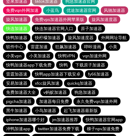
坚果加速器
tiktok加速器
狗急加速器官网
免费vqn外网加速
小蓝鸟
优途加速器官网
风驰加速器
旋风加速器
免费vps加速器外网苹果版
旋风加速度器
快连加速器
快连加速器官网入口
原子加速器
快鸭加速器
快柠檬加速器
旋风加速度器
外网网址导航
软件中心
雷霆加速
狂飙加速器
哔咔漫画
小美
小美vpn
小美加速器
快鸭VPN
vqn加速外网
快鸭加速器app下载免费
快鸭
下载原子加速器
雷霆加器速
快鸭app加速器下载安卓
fy66加速器
安易加速器
xfcc旋风加速
quickq加速器
免费加速器大全
v蚂蚁加速器
狗急加速器
pigcha加速器
加速器每日免费
永久免费vqn加速外网
黑牛加速器
小鸟加速器
起飞加速器最新版
iphone加速器哪个好
jm加速器推荐
快鸭加速器官网app
冲鸭加速app
twitter加速器免费下载
梯子npv加速免费